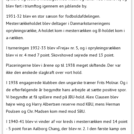
blev ført i triumftog igennem en jublende by.
1931-32 blev en stor sæson for fodboldafdelingen.
Mesterrækkeholdet blev deltager i Danmarksturneringens
oprykningsrække, A-holdet kom i mesterrækken og B-holdet kom i
a-rækken.
I turneringen 1932-33 blev »Freja« nr. 5, og i oprykningsrækken
blev vi nr. 4 med 7 point. Skovshoved sejrede med 13 point.
Placeringerne blev i årene op til 1938 meget skiftende. Der var
ikke den ønskede slagkraft over vort hold.
I 1938 engagerede klubben den ungarske træner Frits Molnar. Og i
de efterfølgende år begyndte hans arbejde at sætte positive spor.
Vi begyndte at få spillere med på JBU-hold. Alex Clausen blev
højre wing og Harry Albertsen reserve mod KBU, mens Herman
Poulsen og Chr. Madsen kom med mod SBU.
I 1940-41 blev vi vinder af vor kreds i mesterrækken med 14 point
- 5 point foran Aalborg Chang, der blev nr. 2. I den første kamp om