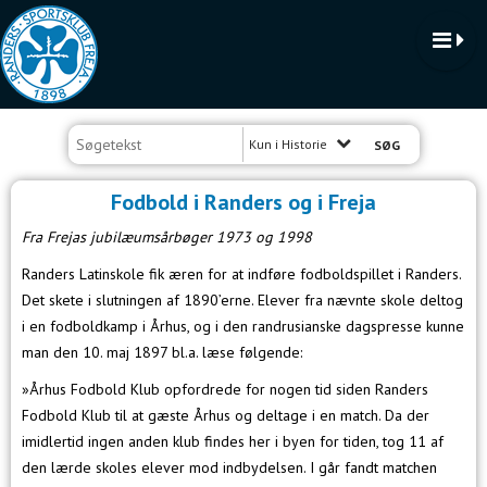
Kun i Historie
Fodbold i Randers og i Freja
Fra Frejas jubilæumsårbøger 1973 og 1998
Randers Latinskole fik æren for at indføre fodboldspillet i Randers.
Det skete i slutningen af 1890’erne. Elever fra nævnte skole deltog
i en fodboldkamp i Århus, og i den randrusianske dagspresse kunne
man den 10. maj 1897 bl.a. læse følgende:
»Århus Fodbold Klub opfordrede for nogen tid siden Randers
Fodbold Klub til at gæste Århus og deltage i en match. Da der
imidlertid ingen anden klub findes her i byen for tiden, tog 11 af
den lærde skoles elever mod indbydelsen. I går fandt matchen