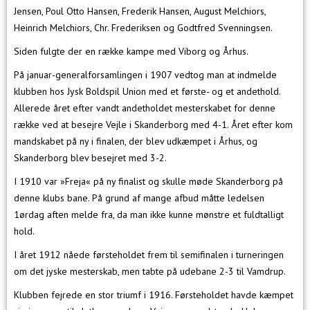
Jensen, Poul Otto Hansen, Frederik Hansen, August Melchiors,
Heinrich Melchiors, Chr. Frederiksen og Godtfred Svenningsen.
Siden fulgte der en række kampe med Viborg og Århus.
På januar-generalforsamlingen i 1907 vedtog man at indmelde
klubben hos Jysk Boldspil Union med et første- og et andethold.
Allerede året efter vandt andetholdet mesterskabet for denne
række ved at besejre Vejle i Skanderborg med 4-1. Året efter kom
mandskabet på ny i finalen, der blev udkæmpet i Århus, og
Skanderborg blev besejret med 3-2.
I 1910 var »Freja« på ny finalist og skulle møde Skanderborg på
denne klubs bane. På grund af mange afbud måtte ledelsen
1ørdag aften melde fra, da man ikke kunne mønstre et fuldtalligt
hold.
I året 1912 nåede førsteholdet frem til semifinalen i turneringen
om det jyske mesterskab, men tabte på udebane 2-3 til Vamdrup.
Klubben fejrede en stor triumf i 1916. Førsteholdet havde kæmpet