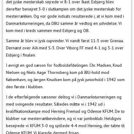
det jyske mesterskab sejrede vi 8-1 over Ikast. Esbjerg blev
derefter besejret 3-0 i slutkampen om det jyske mesterskab for
mesterrækken. Og vor gode indsats resulterede i, at vi kom med i
Danmarksturneringen, da DBU samme år vedtog en udvidelse. Vi
kom med i kreds sammen med Esbjerg og OB.
Samme år blev vi jysk cupvinder. Vi vandt først 11-3 over Grenaa.
Dernæst over AIA med 5-3. Over Viborg FF med 4-1 og 3-1 over
Esbjerg i finalen.
I øvrigt en god sæson for fodboldafdelingen. Chr. Madsen, Knud
Nielsen og Niels Aage Thornsberg kom på JBU-hold mod
København, og Jørgen Knudsen kom på jysk juniorhold i 1942 som
den første i klubben.
I de efterfølgende sæsoner deltog vi i Danmarksturneringen og
med svingende resultater. Således måtte vi i 1942 ud i
kvalifikationskampe mod Herning Fremad og Odense KFUM. De to
klubber var mesterrækkevindere, og vi var jumboklub. Heldigvis
besejrede vi KFUM 3-0 og spillede 4-4 mod Herning, der tabte til
Odense KFUM. Vi klarede dermed frisag.