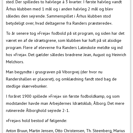
sted. Der spilledes to halvlege á 3 kvarter. I første halvleg vandt
Århus klubben med 1 mål og i anden halvleg 2 mål og blev
således den sejrende. Sammenspillet i Århus klubben stod
betydeligt over, hvad deltagerne fra Randers præsterede«.
To år senere tog »Freja« fodbold på sit program, og siden har det
været en af de idrætsgrene, som klubben har haft på sit alsidige
program. Flere af eleverne fra Randers Latinskole meldte sig ind
hos »Freja«. Det gælder således brødrene Jean, August og Heinrich
Melchiors.
Man begyndte i grusgraven på Viborgvej (der hvor nu
Randershallen er placeret), og omklædning fandt sted bag de
stedlige skærvebunker.
I foråret 1900 spillede »Freja« sin første fodboldkamp, og som
modstander havde man Arbejdernes Idrætsklub, Ålborg. Det mere
rutinerede Ålborghold sejrede 2-1.
»Freja«s hold bestod af følgende:
Anton Bruun, Martin Jensen, Otto Christensen, Th. Steenberg, Marius