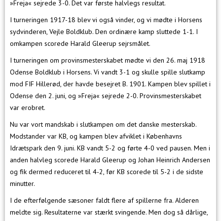
»Freja« sejrede 3-0. Det var første halvlegs resultat.
I turneringen 1917-18 blev vi også vinder, og vi mødte i Horsens
sydvinderen, Vejle Boldklub. Den ordinære kamp sluttede 1-1. I
omkampen scorede Harald Gleerup sejrsmålet.
I turneringen om provinsmesterskabet mødte vi den 26. maj 1918
Odense Boldklub i Horsens. Vi vandt 3-1 og skulle spille slutkamp
mod FIF Hillerød, der havde besejret B. 1901. Kampen blev spillet i
Odense den 2. juni, og »Freja« sejrede 2-0. Provinsmesterskabet
var erobret.
Nu var vort mandskab i slutkampen om det danske mesterskab.
Modstander var KB, og kampen blev afviklet i Københavns
Idrætspark den 9. juni. KB vandt 5-2 og førte 4-0 ved pausen. Men i
anden halvleg scorede Harald Gleerup og Johan Heinrich Andersen
og fik dermed reduceret til 4-2, før KB scorede til 5-2 i de sidste
minutter.
I de efterfølgende sæsoner faldt flere af spillerne fra. Alderen
meldte sig. Resultaterne var stærkt svingende. Men dog så dårlige,