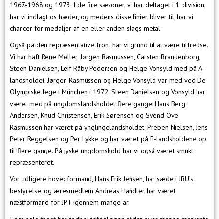
1967-1968 og 1973. I de fire sæsoner, vi har deltaget i 1. division,
har vi indlagt os hæder, og medens disse linier bliver til, har vi
chancer for medaljer af en eller anden slags metal.
Også på den repræsentative front har vi grund til at være tilfredse.
Vi har haft Rene Møller, Jørgen Rasmussen, Carsten Brandenborg,
Steen Danielsen, Leif Råby Pedersen og Helge Vonsyld med på A-
landsholdet. Jørgen Rasmussen og Helge Vonsyld var med ved De
Olympiske lege i München i 1972. Steen Danielsen og Vonsyld har
været med på ungdomslandsholdet flere gange. Hans Berg
Andersen, Knud Christensen, Erik Sørensen og Svend Ove
Rasmussen har været på ynglingelandsholdet. Preben Nielsen, Jens
Peter Reggelsen og Per Lykke og har været på B-landsholdene op
til flere gange. På jyske ungdomshold har vi også været smukt
repræsenteret.
Vor tidligere hovedformand, Hans Erik Jensen, har sæde i JBU’s
bestyrelse, og æresmedlem Andreas Handler har været
næstformand for JPT igennem mange år.