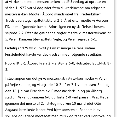
at vi ikke kom med i mesterrækken, da JBU vedtog at oprette en
sådan. I 1923 var vi dog nået frem til kredskampe om adgang til
mesterrækken. Mødte i Ålborg mandskabet fra Frederikshavn.
Trods overvægt i spillet tabte vi 2-3. Året efter mødte vi Horsens
FS. i den afgørende kamp i Århus. Igen en ny skuffelse. Horsens
sejrede 3-2. Efter de gældende regler mødte vi mesterrækkens nr.
5, Vejen. Kampen blev spillet i Vejle, og Vejen sejrede 6-1.
Endelig i 1929 fik vi lov til på ny at smage sejrens sødme.
Førsteholdet havde vundet kredsen med følgende resultater:
Hobro IK 5-1, Ålborg Freja 2 7-2, AGF 2 6-0, Holstebro Boldklub 8-
3.
I slutkampen om det jyske mesterskab i A-rækken mødte vi Vejen
på Vejle stadion, og vi sejrede 10-2 efter 7-1 ved pausen. Søndag
den 16. juni var Brønderslev IF modstanderklub og på Ålborg
stadion. Vi vandt kampen 6-0 og førte 3-0 ved pausen. Vi spillede
igennem det meste af 2. halvleg med kun 10 mand, idet Otto
Aagaard brækkede benet. Ved hjemkomsten til Randers blev
spillere og ledere modtaget med musik og faner ved Hobrovej og