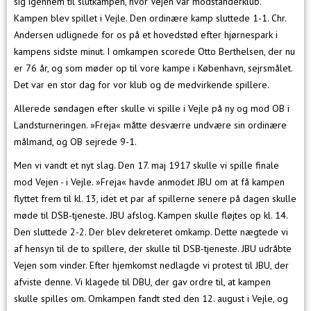
sig igennem til slutkampen, hvor Vejen var modstanderklub.
Kampen blev spillet i Vejle. Den ordinære kamp sluttede 1-1. Chr.
Andersen udlignede for os på et hovedstød efter hjørnespark i
kampens sidste minut. I omkampen scorede Otto Berthelsen, der nu
er 76 år, og som møder op til vore kampe i København, sejrsmålet.
Det var en stor dag for vor klub og de medvirkende spillere.
Allerede søndagen efter skulle vi spille i Vejle på ny og mod OB i
Landsturneringen. »Freja« måtte desværre undvære sin ordinære
målmand, og OB sejrede 9-1.
Men vi vandt et nyt slag. Den 17. maj 1917 skulle vi spille finale
mod Vejen - i Vejle. »Freja« havde anmodet JBU om at få kampen
flyttet frem til kl. 13, idet et par af spillerne senere på dagen skulle
møde til DSB-tjeneste. JBU afslog. Kampen skulle fløjtes op kl. 14.
Den sluttede 2-2. Der blev dekreteret omkamp. Dette nægtede vi
af hensyn til de to spillere, der skulle til DSB-tjeneste. JBU udråbte
Vejen som vinder. Efter hjemkomst nedlagde vi protest til JBU, der
afviste denne. Vi klagede til DBU, der gav ordre til, at kampen
skulle spilles om. Omkampen fandt sted den 12. august i Vejle, og