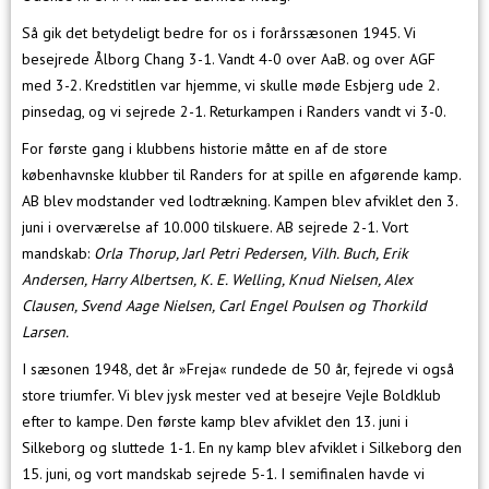
Så gik det betydeligt bedre for os i forårssæsonen 1945. Vi
besejrede Ålborg Chang 3-1. Vandt 4-0 over AaB. og over AGF
med 3-2. Kredstitlen var hjemme, vi skulle møde Esbjerg ude 2.
pinsedag, og vi sejrede 2-1. Returkampen i Randers vandt vi 3-0.
For første gang i klubbens historie måtte en af de store
københavnske klubber til Randers for at spille en afgørende kamp.
AB blev modstander ved lodtrækning. Kampen blev afviklet den 3.
juni i overværelse af 10.000 tilskuere. AB sejrede 2-1. Vort
mandskab:
Orla Thorup, Jarl Petri Pedersen, Vilh. Buch, Erik
Andersen, Harry Albertsen, K. E. Welling, Knud Nielsen, Alex
Clausen, Svend Aage Nielsen, Carl Engel Poulsen og Thorkild
Larsen.
I sæsonen 1948, det år »Freja« rundede de 50 år, fejrede vi også
store triumfer. Vi blev jysk mester ved at besejre Vejle Boldklub
efter to kampe. Den første kamp blev afviklet den 13. juni i
Silkeborg og sluttede 1-1. En ny kamp blev afviklet i Silkeborg den
15. juni, og vort mandskab sejrede 5-1. I semifinalen havde vi