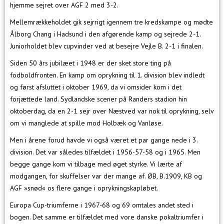
hjemme sejret over AGF 2 med 3-2.
Mellemrækkeholdet gik sejrrigt igennem tre kredskampe og mødte
Ålborg Chang i Hadsund i den afgørende kamp og sejrede 2-1.
Juniorholdet blev cupvinder ved at besejre Vejle B. 2-1 i finalen.
Siden 50 års jubilæet i 1948 er der sket store ting på
fodboldfronten. En kamp om oprykning til 1. division blev indledt
og først afsluttet i oktober 1969, da vi omsider kom i det
forjættede land. Sydlandske scener på Randers stadion hin
oktoberdag, da en 2-1 sejr over Næstved var nok til oprykning, selv
om vi manglede at spille mod Holbæk og Vanløse.
Men i årene forud havde vi også været et par gange nede i 3.
division. Det var således tilfældet i 1956-57-58 og i 1965. Men
begge gange kom vi tilbage med øget styrke. Vi lærte af
modgangen, for skuffelser var der mange af. ØB, B.1909, KB og
AGF »snød« os flere gange i oprykningskapløbet.
Europa Cup-triumferne i 1967-68 og 69 omtales andet sted i
bogen. Det samme er tilfældet med vore danske pokaltriumfer i